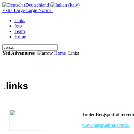
Extra Large
Large
Normal
Links
foto
Team
Home
Yeti Adventures
Home
Links
.
links
Tiroler Bergsportführerver
www.bergfuehrer.at/tirol/