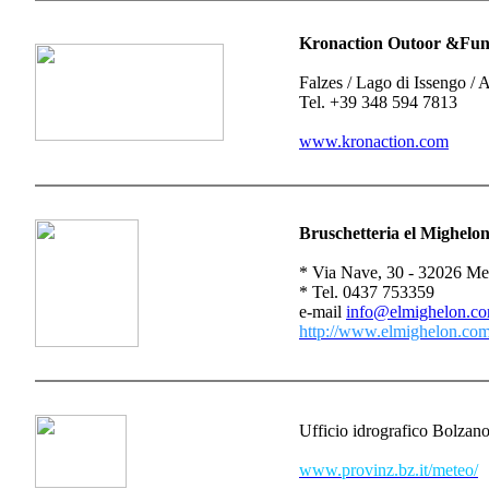
Kronaction Outoor &Fun
Falzes / Lago di Issengo / 
Tel. +39 348 594 7813
www.kronaction.com
Bruschetteria el Mighelo
* Via Nave, 30 - 32026 Me
* Tel. 0437 753359
e-mail
info@elmighelon.c
http://www.elmighelon.co
Ufficio idrografico Bolzan
www.provinz.bz.it/meteo/