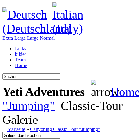
Extra Large
Large
Normal
Links
bilder
Team
Home
Yeti Adventures
Hom
"Jumping"
Classic-Tour
Galerie
Startseite
»
Canyoning Classic-Tour "Jumping"