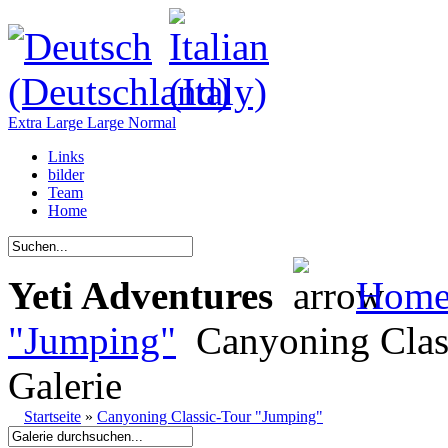
Extra Large
Large
Normal
Links
bilder
Team
Home
Yeti Adventures
Hom
"Jumping"
Canyoning Clas
Galerie
Startseite
»
Canyoning Classic-Tour "Jumping"