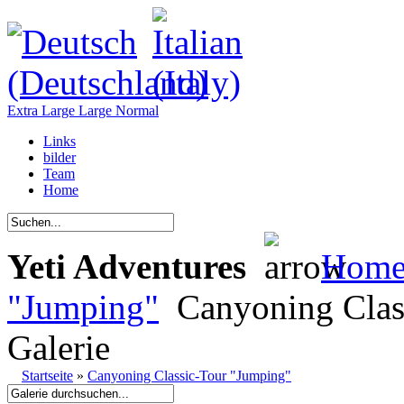
Extra Large
Large
Normal
Links
bilder
Team
Home
Yeti Adventures
Hom
"Jumping"
Canyoning Clas
Galerie
Startseite
»
Canyoning Classic-Tour "Jumping"