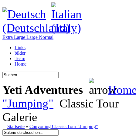
Extra Large
Large
Normal
Links
bilder
Team
Home
Yeti Adventures
Hom
"Jumping"
Classic Tour
Galerie
Startseite
»
Canyoning Classic-Tour "Jumping"